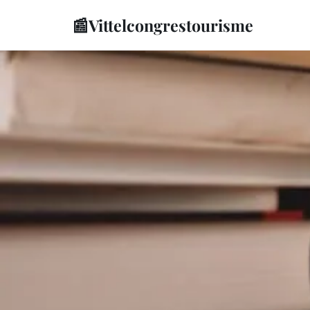
📰
Vittelcongrestourisme