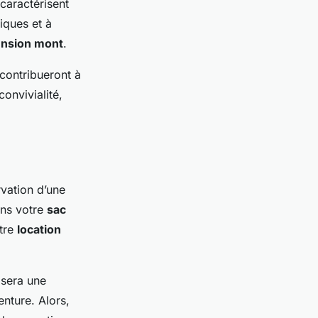
caractérisent
iques et à
nsion mont
.
 contribueront à
onvivialité,
rvation d’une
ans votre
sac
otre
location
 sera une
nture. Alors,