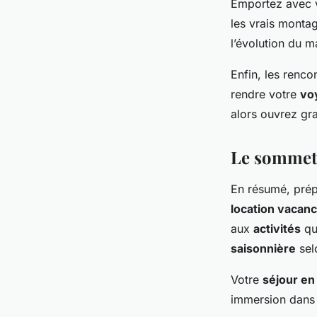
Emportez avec vo
les vrais monta
l’évolution du 
Enfin, les renco
rendre votre
vo
alors ouvrez gra
Le sommet 
En résumé, pré
location vacan
aux
activités
qu
saisonnière
sel
Votre
séjour en
immersion dans u