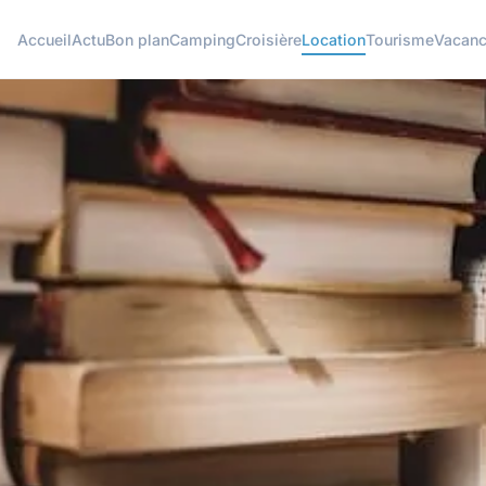
Accueil
Actu
Bon plan
Camping
Croisière
Location
Tourisme
Vacan