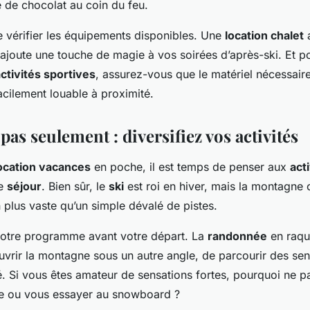
e de chocolat au coin du feu.
e vérifier les équipements disponibles. Une
location chalet
 ajoute une touche de magie à vos soirées d’après-ski. Et p
ctivités sportives
, assurez-vous que le matériel nécessaire
acilement louable à proximité.
pas seulement : diversifiez vos activités
ocation vacances
en poche, il est temps de penser aux
act
re
séjour
. Bien sûr, le
ski
est roi en hiver, mais la montagne o
 plus vaste qu’un simple dévalé de pistes.
votre programme avant votre départ. La
randonnée
en raqu
vrir la montagne sous un autre angle, de parcourir des sen
é. Si vous êtes amateur de sensations fortes, pourquoi ne p
e ou vous essayer au snowboard ?