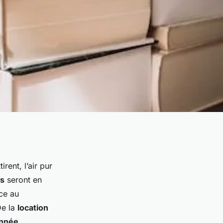
rent, l’air pur
s
seront en
ce au
De la
location
nnée