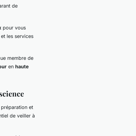
arant de
x
pour vous
 et les services
que membre de
our
en
haute
nscience
 préparation et
iel de veiller à