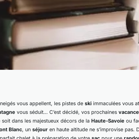
es en haute
eigés vous appellent, les pistes de
ski
immaculées vous atti
ntagne
vous séduit… C’est décidé, vos prochaines
vacance
'y préparer ?
e soit dans les majestueux décors de la
Haute-Savoie
ou fa
ont Blanc
, un
séjour
en haute altitude ne s’improvise pas. 
parfait chalet à la préparation de votre
sac
pour une
rando