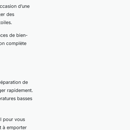
occasion d’une
ger des
oiles.
nces de bien-
ion complète
préparation de
nger rapidement.
ératures basses
il pour vous
t à emporter