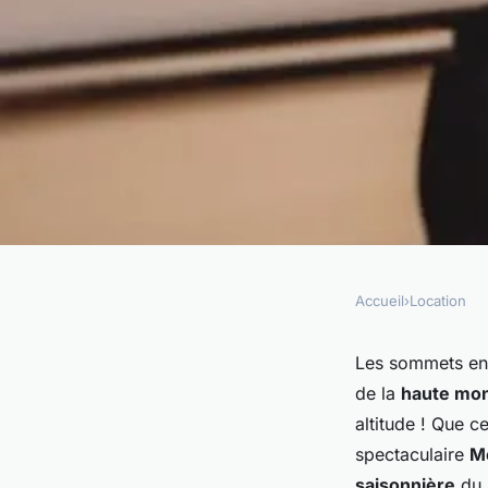
Accueil
›
Location
LOCATION
Locations de vacanc
Les sommets enn
de la
haute mo
altitude : comment s
altitude ! Que c
spectaculaire
M
saisonnière
du 