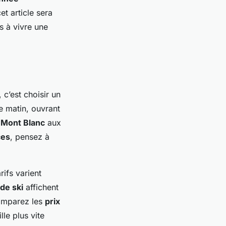
et article sera
s à vivre une
 c’est choisir un
e matin, ouvrant
e
Mont Blanc
aux
ces
, pensez à
arifs varient
 de ski
affichent
comparez les
prix
le plus vite