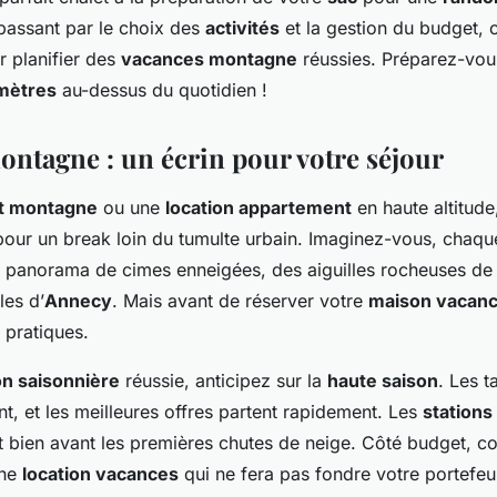
assant par le choix des
activités
et la gestion du budget, c
 planifier des
vacances montagne
réussies. Préparez-vou
mètres
au-dessus du quotidien !
ontagne : un écrin pour votre séjour
t montagne
ou une
location appartement
en haute altitude,
 pour un break loin du tumulte urbain. Imaginez-vous, chaqu
un panorama de cimes enneigées, des aiguilles rocheuses d
les d’
Annecy
. Mais avant de réserver votre
maison vacan
 pratiques.
on saisonnière
réussie, anticipez sur la
haute saison
. Les t
, et les meilleures offres partent rapidement. Les
stations
 bien avant les premières chutes de neige. Côté budget, 
une
location vacances
qui ne fera pas fondre votre portefeuil