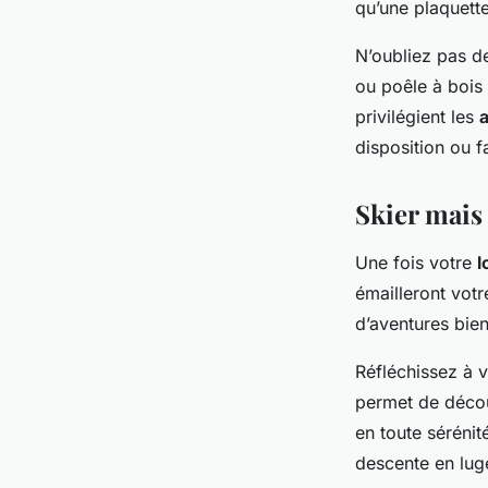
qu’une plaquett
N’oubliez pas d
ou poêle à bois
privilégient les
a
disposition ou f
Skier mais 
Une fois votre
l
émailleront vot
d’aventures bien
Réfléchissez à 
permet de décou
en toute sérénit
descente en lug