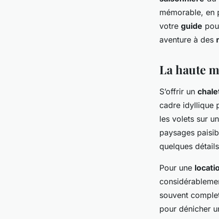
Louise
•
24 décembre 2023
•
5 min de lecture
mémorable, en p
votre
guide
pour
aventure à des
La haute m
S’offrir un
chale
cadre idyllique
les volets sur 
paysages paisib
quelques détails
Pour une
locati
considérablement
souvent complet
pour dénicher 