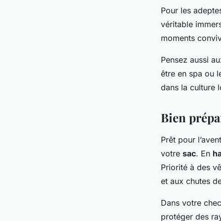
Pour les adepte
véritable immer
moments convivi
Pensez aussi aux
être en spa ou 
dans la culture l
Bien prépar
Prêt pour l’aven
votre
sac
. En
ha
Priorité à des 
et aux chutes de
Dans votre check
protéger des ra