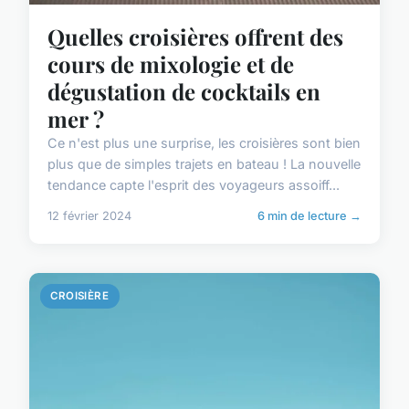
Quelles croisières offrent des
cours de mixologie et de
dégustation de cocktails en
mer ?
Ce n'est plus une surprise, les croisières sont bien
plus que de simples trajets en bateau ! La nouvelle
tendance capte l'esprit des voyageurs assoiff...
12 février 2024
6 min de lecture →
CROISIÈRE