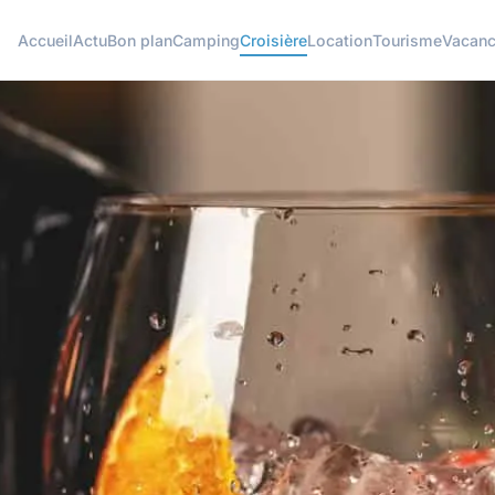
Accueil
Actu
Bon plan
Camping
Croisière
Location
Tourisme
Vacan