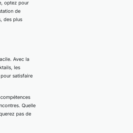
e, optez pour
station de
, des plus
acile. Avec la
ails, les
pour satisfaire
s compétences
ncontres. Quelle
nquerez pas de