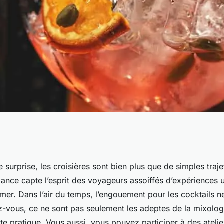
ffrent des cours de
e surprise, les croisières sont bien plus que de simples traje
ance capte l’esprit des voyageurs assoiffés d’expériences 
ustation de
er. Dans l’air du temps, l’engouement pour les cocktails ne
ez-vous, ce ne sont pas seulement les adeptes de la mixolog
te pratique. Vous aussi, vous pouvez participer à des ateli