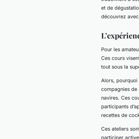
cocktails en mer ?
et de dégustati
découvrez avec 
Laurent
•
12 février 2024
•
6 min de lecture
L’expérienc
Pour les amateur
Ces cours visent
tout sous la sup
Alors, pourquoi 
compagnies de c
navires. Ces co
participants d’
recettes de cock
Ces ateliers so
participer acti