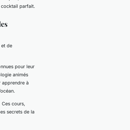
cocktail parfait.
les
 et de
onnues pour leur
ologie animés
r apprendre à
l’océan.
. Ces cours,
es secrets de la