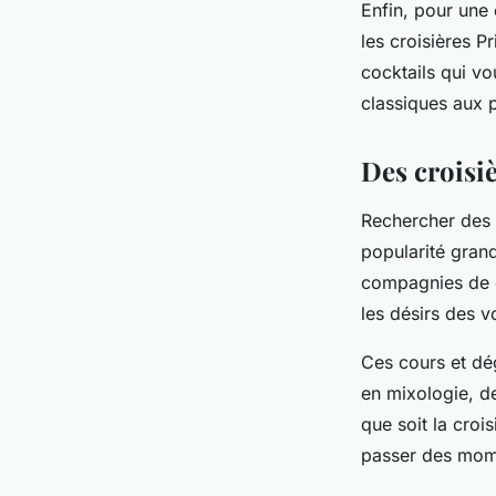
Enfin, pour une
les croisières P
cocktails qui v
classiques aux 
Des croisi
Rechercher des a
popularité grand
compagnies de c
les désirs des v
Ces cours et dé
en mixologie, de
que soit la cro
passer des mome