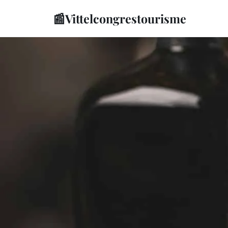
📰
Vittelcongrestourisme