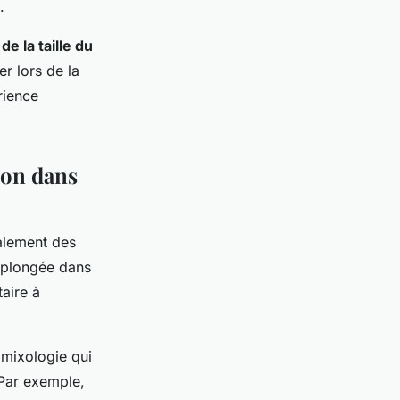
.
de la taille du
er lors de la
rience
ion dans
galement des
e plongée dans
taire à
 mixologie qui
 Par exemple,