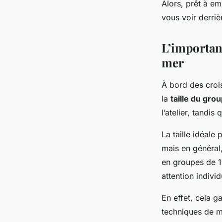
Alors, prêt à e
vous voir derrièr
L’importanc
mer
À bord des crois
la
taille du gro
l’atelier, tandi
La taille idéale
mais en général,
en groupes de 1
attention indivi
En effet, cela g
techniques de m