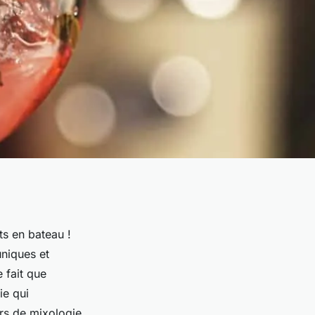
ts en bateau !
uniques et
 fait que
ie qui
ers de mixologie