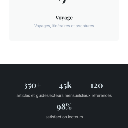
Voyage
Voyages, itinéraires et aventures
350+
45k
120
articles et guides
lecteurs mensuels
lieux référencés
98%
satisfaction lecteurs